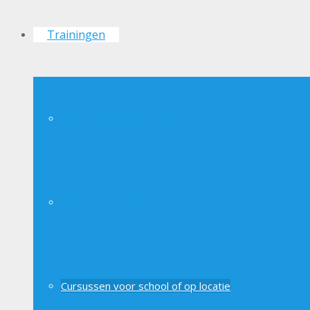
Trainingen
Weerbaarheidstraining
Hartcoherentietraining
Cursussen voor school of op locatie