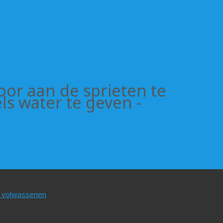
oor aan de sprieten te
ls water te geven -
n volwassenen