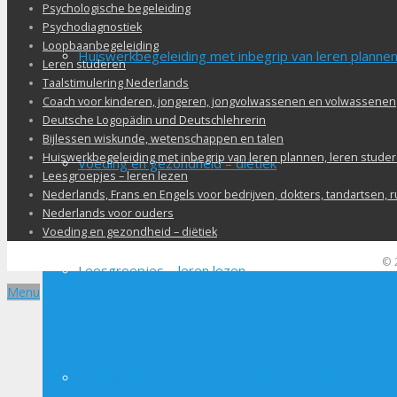
Psychologische begeleiding
Psychodiagnostiek
Loopbaanbegeleiding
Huiswerkbegeleiding met inbegrip van leren plannen
Leren studeren
Taalstimulering Nederlands
Coach voor kinderen, jongeren, jongvolwassenen en volwassenen
Deutsche Logopädin und Deutschlehrerin
Bijlessen wiskunde, wetenschappen en talen
Huiswerkbegeleiding met inbegrip van leren plannen, leren studer
Voeding en gezondheid – diëtiek
Leesgroepjes – leren lezen
Nederlands, Frans en Engels voor bedrijven, dokters, tandartsen, 
Nederlands voor ouders
Voeding en gezondheid – diëtiek
© 
Leesgroepjes – leren lezen
Menu
Nederlands, Frans en Engels voor bedrijven, ziekenh