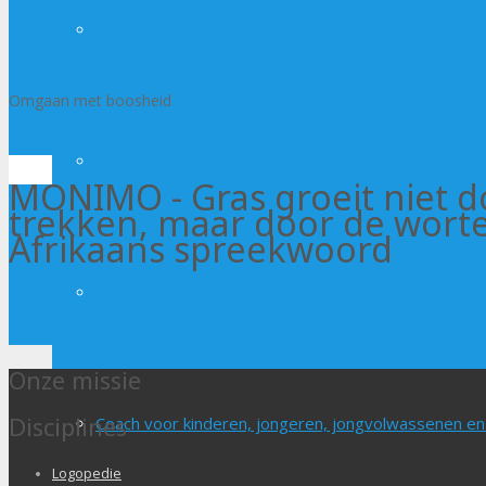
Leren studeren
Omgaan met boosheid
Taalstimulering Nederlands
MONIMO - Gras groeit niet d
trekken, maar door de worte
Afrikaans spreekwoord
Bijlessen wiskunde, wetenschappen en talen
rocket
Contact
Onze missie
Disciplines
Coach voor kinderen, jongeren, jongvolwassenen e
Logopedie