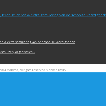
, leren studeren & extra stimulering van de schoolse vaardighed
en & extra stimulering van de schoolse vaardigheden
rusthuizen, organisaties…
2014 Monimo, all rights reserved Monimo BVBA
uizen, dokters, tandartsen, rusthuizen, organisaties…